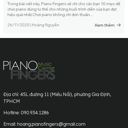
Trong bài viết này, Piano Fingers sẽ chỉ cho các bạn 10 mẹo để
chơi piano đúng tư thế cho những buổi trình diễn của bạn đạt
hiệu quả nhất.Chơi piano không chỉ đơn thuần...
Xem thêm
26/11/2020
|
Hoàng Nguyễn
Địa chỉ:
45L đường 11 (Miếu Nổi), phường Gia Định,
TPHCM
Hotline: 090.934.1286
Email:
hoang.pianofingers@gmail.com