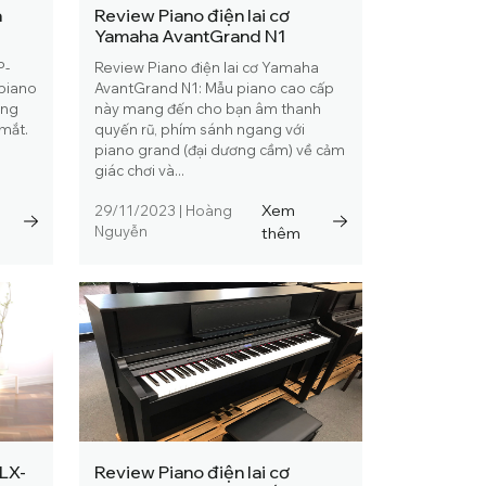
a
Review Piano điện lai cơ
Yamaha AvantGrand N1
P-
Review Piano điện lai cơ Yamaha
 piano
AvantGrand N1: Mẫu piano cao cấp
ông
này mang đến cho bạn âm thanh
mắt.
quyến rũ, phím sánh ngang với
a
piano grand (đại dương cầm) về cảm
giác chơi và...
Xem
29/11/2023
|
Hoàng
Nguyễn
thêm
 LX-
Review Piano điện lai cơ