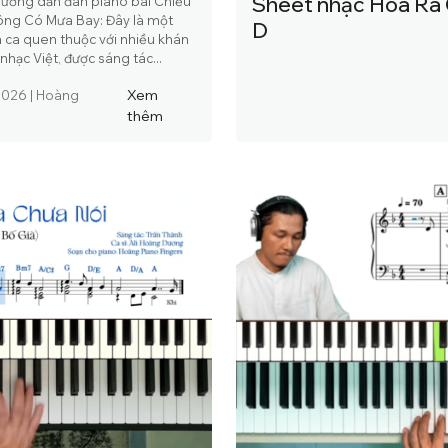
Sheet nhạc Hóa Ra
ướng dẫn đàn piano bài Chiều
ng Có Mưa Bay: Đây là một
D
h ca quen thuộc với nhiều khán
nhạc Việt, được sáng tác...
Xem
2026
|
Hoàng
thêm