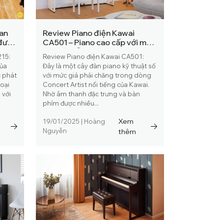
an
Review Piano điện Kawai
 được
CA501 – Piano cao cấp với mức
giá hấp dẫn
215:
Review Piano điện Kawai CA501:
của
Đây là một cây đàn piano kỹ thuật số
 phát
với mức giá phải chăng trong dòng
goại
Concert Artist nổi tiếng của Kawai.
 với
Nhờ âm thanh đặc trưng và bàn
phím được nhiều...
Xem
19/01/2025
|
Hoàng
Nguyễn
thêm