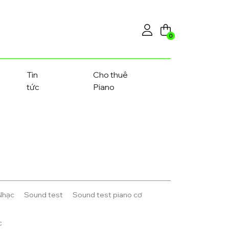
0
Tin
Cho thuê
tức
Piano
Nhạc
Sound test
Sound test piano cơ
c