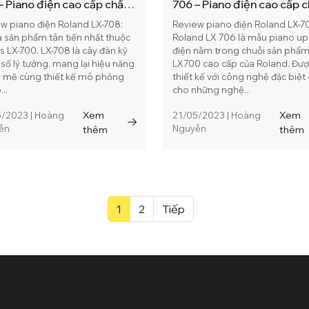
– Piano điện cao cấp chất
706 – Piano điện cao cấp 
g độc đáo
riêng bạn
w piano điện Roland LX-708:
Review piano điện Roland LX-7
à sản phẩm tân tiến nhất thuộc
Roland LX 706 là mẫu piano up
s LX-700. LX-708 là cây đàn kỹ
điện nằm trong chuỗi sản phẩ
 số lý tưởng, mang lại hiệu năng
LX700 cao cấp của Roland. Đư
 mẽ cùng thiết kế mô phỏng
thiết kế với công nghệ đặc biệt
..
cho những nghệ...
Xem
Xem
5/2023
|
Hoàng
21/05/2023
|
Hoàng
ễn
thêm
Nguyễn
thêm
1
2
Tiếp