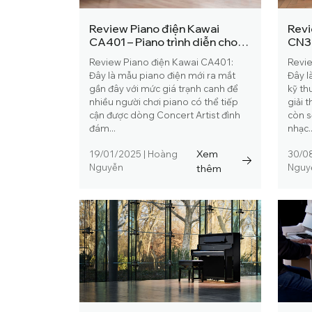
Review Piano điện Kawai
Revi
CA401 – Piano trình diễn cho
CN30
mọi nhà
mong
Review Piano điện Kawai CA401:
Revie
Đây là mẫu piano điện mới ra mắt
Đây l
gần đây với mức giá trạnh canh để
kỹ th
nhiều người chơi piano có thể tiếp
giải 
cận được dòng Concert Artist đình
còn s
đám...
nhạc..
Xem
19/01/2025
|
Hoàng
30/0
Nguyễn
thêm
Nguy