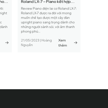
cho
Roland LX-7 – Piano kết hợp
hiện đại và truyền thống
06:
Review Piano điện lai cơ Roland LX-7:
right
Roland LX-7 được ra đời với mong
m
muốn chế tạo được một cây đàn
ợc
upright piano sang trọng dành cho
 dành
những người sành sỏi, với âm thanh
phong phú...
Xem
21/05/2023
|
Hoàng
Nguyễn
thêm