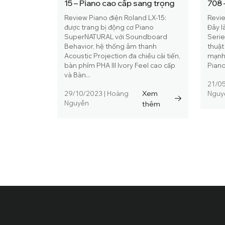
15 – Piano cao cấp sang trọng
708 
lượn
Review Piano điện Roland LX-15:
Revie
được trang bị động cơ Piano
Đây l
SuperNATURAL với Soundboard
Serie
Behavior, hệ thống âm thanh
thuật
Acoustic Projection đa chiều cải tiến,
mạnh
bàn phím PHA III Ivory Feel cao cấp
Piano.
và Bàn...
21/0
Xem
29/10/2023
|
Hoàng
Nguy
Nguyễn
thêm