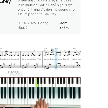
 Grey
Sheet nhạc Hóa Ra Grey D: “Hoá ra…”
là ca khúc do GREY D thể hiện, được
phát hành như đĩa đơn mở đường cho
album phòng thu đầu tay...
Xem
01/07/2026
|
Hoàng
Nguyễn
thêm