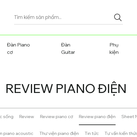
Tìm
kiếm
sản
phẩm
Đàn Piano
Đàn
Phụ
cơ
Guitar
kiện
REVIEW PIANO ĐIỆN
ộc sống
Review
Review piano cơ
Review piano điện
Sheet 
n piano acoustic
Thư viện piano điện
Tin tức
Tư vấn kiến thứ