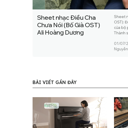
Sheet nhạc Điều Cha
Sheet n
OST): Đ
Chưa Nói (Bố Già OST)
của bộ 
Ali Hoàng Dương
Thành s
01/07/
Nguyễn
BÀI VIẾT GẦN ĐÂY