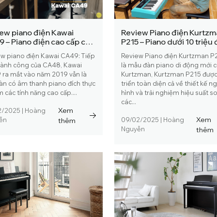
ew piano điện Kawai
Review Piano điện Kurtzm
 – Piano điện cao cấp cho
P215 – Piano dưới 10 triệu
đối tượng
ưa chuộng nhất
w piano điện Kawai CA49: Tiếp
Review Piano điện Kurtzman P
hành công của CA48, Kawai
là mẫu đàn piano di động mới 
ra mắt vào năm 2019 vẫn là
Kurtzman, Kurtzman P215 được
àn có âm thanh piano đích thực
triển toàn diện cả về thiết kế n
m các tính năng cao cấp....
hình và trải nghiệm hiệu suất so
các...
Xem
2/2025
|
Hoàng
Xem
ễn
thêm
09/02/2025
|
Hoàng
Nguyễn
thêm