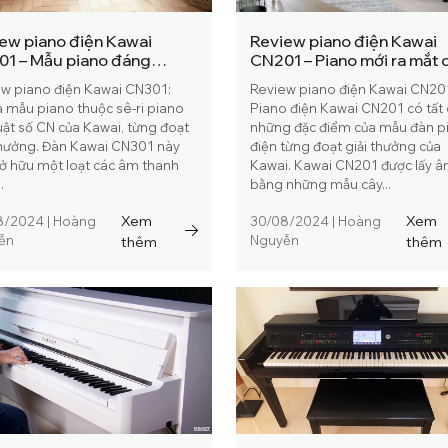
ew piano điện Kawai
Review piano điện Kawai
1 – Mẫu piano đáng
CN201 – Piano mới ra mắt 
 đợi của fan Kawai
Kawai có đáng mua?
w piano điện Kawai CN301:
Review piano điện Kawai CN20
à mẫu piano thuộc sê-ri piano
Piano điện Kawai CN201 có tất 
uật số CN của Kawai, từng đoạt
những đặc điểm của mẫu đàn p
thưởng. Đàn Kawai CN301 này
điện từng đoạt giải thưởng của
ở hữu một loạt các âm thanh
Kawai. Kawai CN201 được lấy 
.
bằng những mẫu cây...
Xem
Xem
8/2024
|
Hoàng
30/08/2024
|
Hoàng
ễn
thêm
Nguyễn
thêm