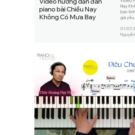
Video hướng dẫn đàn
Video h
Nay Khô
piano bài Chiều Nay
bản tìn
Không Có Mưa Bay
giả yêu 
01/07/
Nguyễn