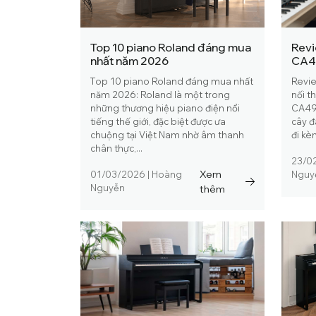
Top 10 piano Roland đáng mua
Revi
nhất năm 2026
CA49
mọi 
Top 10 piano Roland đáng mua nhất
Revie
năm 2026: Roland là một trong
nối t
những thương hiệu piano điện nổi
CA49 
tiếng thế giới, đặc biệt được ưa
cây đ
chuộng tại Việt Nam nhờ âm thanh
đi kè
chân thực,...
23/0
Xem
01/03/2026
|
Hoàng
Nguy
Nguyễn
thêm