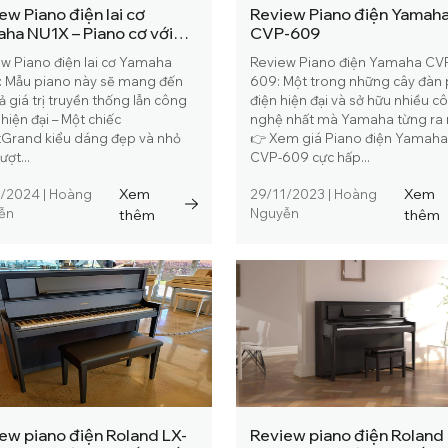
ew Piano điện lai cơ
Review Piano điện Yamah
ha NU1X – Piano cơ với
CVP-609
 nghệ đàn điện
w Piano điện lai cơ Yamaha
Review Piano điện Yamaha CV
: Mẫu piano này sẽ mang đến
609: Một trong những cây đàn
ả giá trị truyền thống lẫn công
điện hiện đại và sở hữu nhiều c
hiện đại – Một chiếc
nghệ nhất mà Yamaha từng ra 
tGrand kiểu dáng đẹp và nhỏ
👉 Xem giá Piano điện Yamah
ượt...
CVP-609 cực hấp...
Xem
Xem
3/2024
|
Hoàng
29/11/2023
|
Hoàng
ễn
thêm
Nguyễn
thêm
ew piano điện Roland LX-
Review piano điện Roland