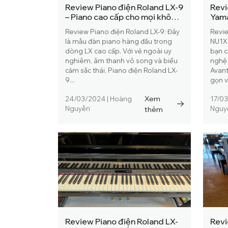
Review Piano điện Roland LX-9
Revi
– Piano cao cấp cho mọi không
Yama
gian sống
công
Review Piano điện Roland LX-9: Đây
Revie
là mẫu đàn piano hàng đầu trong
NU1X
dòng LX cao cấp. Với vẻ ngoài uy
bạn c
nghiêm, âm thanh vô song và biểu
nghệ 
cảm sắc thái, Piano điện Roland LX-
Avan
9...
gọn v
Xem
24/03/2024
|
Hoàng
17/0
Nguyễn
thêm
Nguy
Review Piano điện Roland LX-
Revi