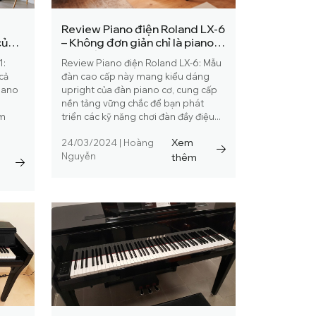
Review Piano điện Roland LX-6
của
– Không đơn giản chỉ là piano
cao cấp
1:
Review Piano điện Roland LX-6: Mẫu
cả
đàn cao cấp này mang kiểu dáng
iano
upright của đàn piano cơ, cung cấp
nền tảng vững chắc để bạn phát
âm
triển các kỹ năng chơi đàn đầy điệu...
Xem
24/03/2024
|
Hoàng
Nguyễn
thêm