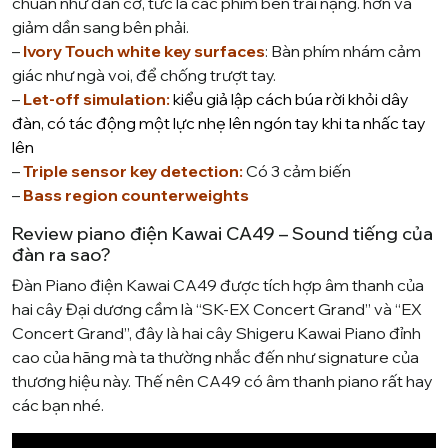
chuẩn như đàn cơ, tức là các phím bên trái nặng. hơn và
giảm dần sang bên phải.
–
Ivory Touch white key surfaces
: Bàn phím nhám cảm
giác như ngà voi, để chống trượt tay.
–
Let-off simulation:
kiểu giả lập cách búa rời khỏi dây
đàn, có tác động một lực nhẹ lên ngón tay khi ta nhấc tay
lên
–
Triple sensor key detection:
Có 3 cảm biến
–
Bass region counterweights
Review piano điện Kawai CA49 – Sound tiếng của
đàn ra sao?
Đàn Piano điện Kawai CA49 được tích hợp âm thanh của
hai cây Đại dương cầm là “
SK-EX Concert Grand
” và “
EX
Concert Grand”
, đây là hai cây Shigeru Kawai Piano đỉnh
cao của hãng mà ta thường nhắc đến như signature của
thương hiệu này. Thế nên CA49 có âm thanh piano rất hay
các bạn nhé.