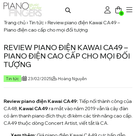
0
Trang chủ
›
Tin tức
›
Review piano điện Kawai CA49 –
Piano điện cao cấp cho mọi đối tượng
REVIEW PIANO ĐIỆN KAWAI CA49 –
PIANO ĐIỆN CAO CẤP CHO MỌI ĐỐI
TƯỢNG
Tin tức
|
23/02/2025
|
Hoàng Nguyễn
Review piano điện Kawai CA49:
Tiếp nối thành công của
CA48
,
Kawai CA49
ra mắt vào năm 2019 vẫn là cây đàn
có âm thanh piano đích thực đi kèm các tính năng cao cấp.
CA49 thuộc dòng Concert Artist, viết tắt là CA.
Xem thêm:
Giá piano điện Kawai CA49 cực hấp dẫn