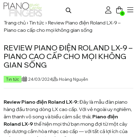
0
Trang chủ
›
Tin tức
›
Review Piano điện Roland LX-9 –
Piano cao cấp cho mọi không gian sống
REVIEW PIANO ĐIỆN ROLAND LX-9 –
PIANO CAO CẤP CHO MỌI KHÔNG
GIAN SỐNG
Tin tức
|
24/03/2024
|
Hoàng Nguyễn
Review Piano điện Roland LX-9:
Đây là mẫu đàn piano
hàng đầu trong dòng LX cao cấp. Với vẻ ngoài uy nghiêm,
âm thanh vô song và biểu cảm sắc thái,
Piano điện
Roland LX-9
thể hiện mọi thứ bạn mong đợi từ một cây
đại dương cầm hòa nhạc cao cấp — với tất cả lợi ích của