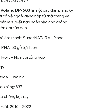
3.000.000
₫
n Roland DP-603
là một cây đàn piano kỹ
i có vẻ ngoài dạng hộp tủ thời trang và
i giản là sự kết hợp hoàn hảo cho không
iện đại của bạn.
ệ âm thanh:
SuperNATURAL Piano
:
PHA-50 gỗ tự nhiên
:
Ivory – Ngà voi tổng hợp
19
 loa:
30W x 2
mở rộng:
337
hẹ chống kẹt tay
xuất: 2016 – 2022