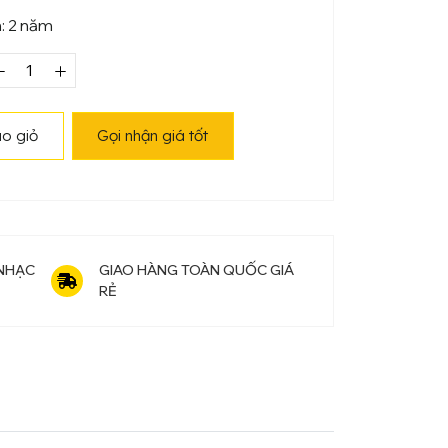
: 2 năm
Piano
iện
Roland
o giỏ
Gọi nhận giá tốt
DP-
603
số
lượng
 NHẠC
GIAO HÀNG TOÀN QUỐC GIÁ
RẺ