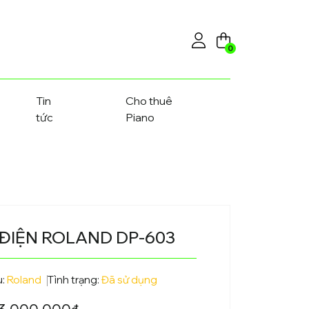
0
Tin
Cho thuê
tức
Piano
 ĐIỆN ROLAND DP-603
u:
Roland
Tình trạng:
Đã sử dụng