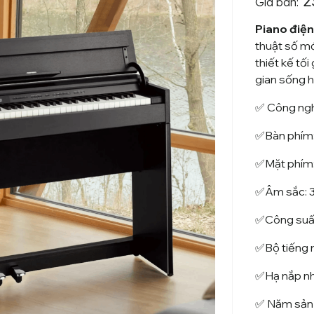
2
Giá bán:
Piano điệ
thuật số mớ
thiết kế tố
gian sống h
✅ Công ngh
✅
Bàn phím
✅
Mặt phím
✅
Âm sắc:
3
✅
Công suất
✅
Bộ tiếng 
✅
Hạ nắp n
✅ Năm sản 