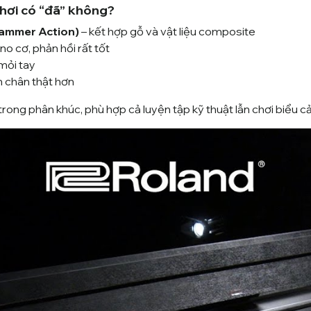
hơi có “đã” không?
ammer Action)
– kết hợp gỗ và vật liệu composite
 cơ, phản hồi rất tốt
mỏi tay
 chân thật hơn
rong phân khúc, phù hợp cả luyện tập kỹ thuật lẫn chơi biểu 