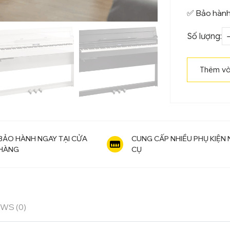
✅ Bảo hành
Số lượng:
đ
Thêm và
BẢO HÀNH NGAY TẠI CỬA
CUNG CẤP NHIỀU PHỤ KIỆN
HÀNG
CỤ
WS (0)