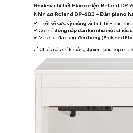
Review chi tiết Piano điện Roland DP-
Nhìn sơ Roland DP-603 – Đàn piano hay
✔ Thiết kế
cực kỳ mỏng và tinh tế
– nhìn như
✔ Có thể
đóng nắp đàn kín như một chiếc 
✔ Màu sắc đa dạng:
đen bóng (Polished Ebo
📐 Chiều sâu chỉ khoảng
35cm
– phù hợp mọi 