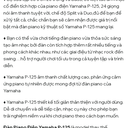
cổ điển tích hợp của piano điện Yamaha P-125, 24 giọng
nói âm thanh tuyệt vời, chế độ Split và Duo,đủ để bạn để
xử lý tất cả, chắc chắn bạn sẽ cảm nhận được giá trị nổi
bật mà đàn piano kỹ thuật số Yamaha P-125 mang lại.
♦ Bạn có thể vừa chơi tiếng đàn piano vừa thỏa sức sáng
tạo âm nhạc bởi đàn còn tích hợp thêm rất nhiều tiếng và
phong cách khác nhau, như các giai điệu từ nhạc rock đến
swing…hỗ trợ người chơi tối ưu trong cả luyện tập và trình
diễn.
♦ Yamaha P-125 âm thanh chất lượng cao, phản ứng cảm
ứng piano tự nhiên được mong đợi từ đàn piano của
Yamaha
♦ Yamaha P-125 thiết kế tối giản thân thiện với người dùng.
Dễ di chuyển và dễ tiếp cận, nhạc cụ này cho phép bạn
trải nghiệm niềm vui khi chơi piano theo cách bạn muốn.
Đàn Piano Điện Yamaha P-125
là model thay thế