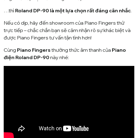
…thì
Roland DP-90 là một lựa chọn rất đáng cân nhắc
.
Nếu có dịp, hãy đến showroom của Piano Fingers thử
trực tiếp – chắc chắn bạn sẽ cảm nhận rõ sự khác biệt và
được Piano Fingers tư vấn tận tình hơn!
Cùng
Piano Fingers
thưởng thức âm thanh của
Piano
điện Roland DP-90
này nhé: