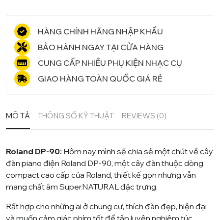
HÀNG CHÍNH HÃNG NHẬP KHẨU
BẢO HÀNH NGAY TẠI CỬA HÀNG
CUNG CẤP NHIỀU PHỤ KIỆN NHẠC CỤ
GIAO HÀNG TOÀN QUỐC GIÁ RẺ
MÔ TẢ
THÔNG SỐ KỸ THUẬT
REVIEWS (0)
Roland DP-90:
Hôm nay mình sẽ chia sẻ một chút về cây
đàn piano điện Roland DP-90, một cây đàn thuộc dòng
compact cao cấp của
Roland
, thiết kế gọn nhưng vẫn
mang chất âm SuperNATURAL đặc trưng.
Rất hợp cho những ai ở chung cư, thích đàn đẹp, hiện đại
và muốn cảm giác phím tốt để tập luyện nghiêm túc.