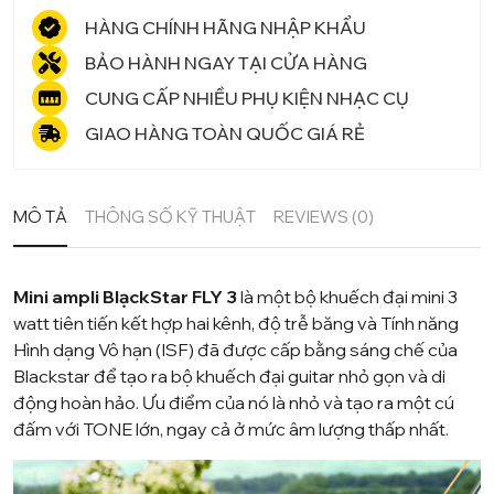
HÀNG CHÍNH HÃNG NHẬP KHẨU
BẢO HÀNH NGAY TẠI CỬA HÀNG
CUNG CẤP NHIỀU PHỤ KIỆN NHẠC CỤ
GIAO HÀNG TOÀN QUỐC GIÁ RẺ
MÔ TẢ
THÔNG SỐ KỸ THUẬT
REVIEWS (0)
Mini ampli BlạckStar FLY 3
là một bộ khuếch đại mini 3
watt tiên tiến kết hợp hai kênh, độ trễ băng và Tính năng
Hình dạng Vô hạn (ISF) đã được cấp bằng sáng chế của
Blackstar để tạo ra bộ khuếch đại guitar nhỏ gọn và di
động hoàn hảo. Ưu điểm của nó là nhỏ và tạo ra một cú
đấm với TONE lớn, ngay cả ở mức âm lượng thấp nhất.