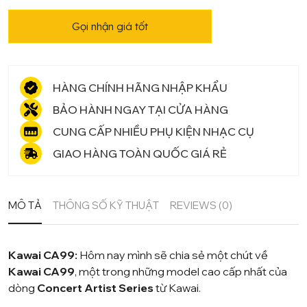
số
Gọi nhận giá tốt
lượng
HÀNG CHÍNH HÃNG NHẬP KHẨU
BẢO HÀNH NGAY TẠI CỬA HÀNG
CUNG CẤP NHIỀU PHỤ KIỆN NHẠC CỤ
GIAO HÀNG TOÀN QUỐC GIÁ RẺ
MÔ TẢ
THÔNG SỐ KỸ THUẬT
REVIEWS (0)
Kawai CA99:
Hôm nay mình sẽ chia sẻ một chút về
Kawai CA99
, một trong những model cao cấp nhất của
dòng
Concert Artist Series
từ
Kawai.