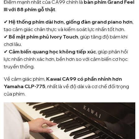
Điểm mạnh nhất của CA99 chính là
bàn phím Grand Feel
III với 88 phím gỗ thật
.
✔
Hệ thống phím dài hơn, giống đàn grand piano hơn
,
tạo cảm giác chân thực và kiểm soát lực nhấn tốt hơn.
✔
Bề mặt phím phủ Ivory Touch
, giúp tăng độ bám khi
chơi lâu.
✔
Cảm biến quang học không tiếp xúc
, giúp phản hồi
lực nhấn chính xác hơn, bền hơn so với cảm biến cơ học
truyền thống.
Về cảm giác phím,
Kawai CA99 có phần nhỉnh hơn
Yamaha CLP-775
, nhất là về độ dài và cơ chế đối trọng
của phím.