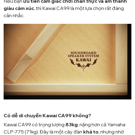
Nếu bạn
ưu tiên cảm giác chơi chân thực và âm thanh
giàu cảm xúc
, thì Kawai CA99 là một lựa chọn rất đáng
cân nhắc.
Có dễ di chuyển Kawai CA99 không?
Kawai CA99 có trọng lượng
83kg
, nặng hơn cả Yamaha
CLP-775 (71kg). Đây là một cây đàn
khá to
, nhưng nhờ