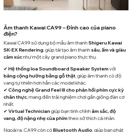
Âm thanh Kawai CA99 – Đỉnh cao của piano
điện?
Kawai CA99 sử dụng bộ mẫu âm thanh
Shigeru Kawai
SK-EX Rendering
, giúp tái tạo âm thanh
sâu, ấm và giàu
cảm xúc
như một cây grand piano thực thụ.
✔
Hệ thống loa Soundboard Speaker System
với
bảng cộng hưởng bằng gỗ thật
, giúp âm thanh có độ
vang tự nhiên hơn hẳn các model khác.
✔
Công nghệ Grand Feel III cho phản hồi phím cực kỳ
chân thực
, mang đến trải nghiệm chơi gần giống đàn cơ
nhất.
✔
Virtual Technician
giúp bạn tinh chỉnh
âm sắc, độ
vang, độ nặng nhẹ của phím
theo sở thích cá nhân.
Ngoài ra, CA99 còn có
Bluetooth Audio
, giúp bạn phát