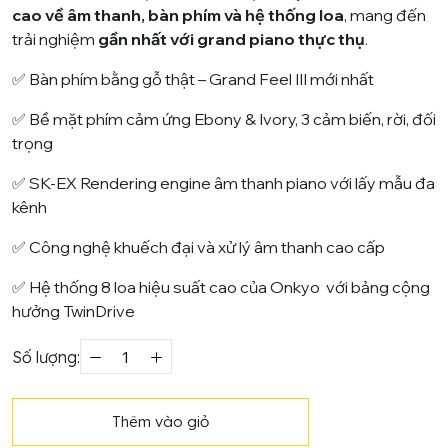
cao về âm thanh, bàn phím và hệ thống loa
, mang đến
trải nghiệm
gần nhất với grand piano thực thụ
.
✅ Bàn phím bằng gỗ thật – Grand Feel III mới nhất
✅ Bề mặt phím cảm ứng Ebony & Ivory, 3 cảm biến, rời, đối
trọng
✅ SK-EX Rendering engine âm thanh piano với lấy mẫu đa
kênh
✅ Công nghệ khuếch đại và xử lý âm thanh cao cấp
✅ Hệ thống 8 loa hiệu suất cao của Onkyo với bảng cộng
hưởng TwinDrive
Số lượng:
Piano
điện
Kawai
Thêm vào giỏ
CA99