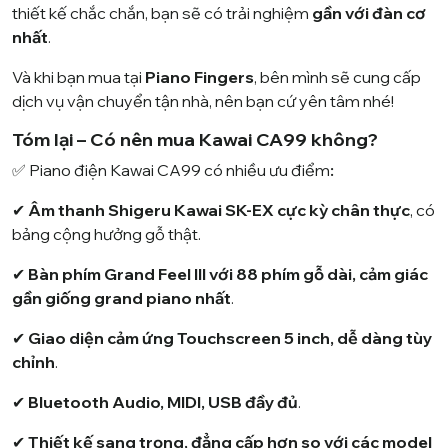
thiết kế chắc chắn, bạn sẽ có trải nghiệm
gần với đàn cơ
nhất
.
Và khi bạn mua tại
Piano Fingers
, bên mình sẽ cung cấp
dịch vụ vận chuyển tận nhà, nên bạn cứ yên tâm nhé!
Tóm lại – Có nên mua Kawai CA99 không?
✅ Piano điện Kawai CA99 có nhiều ưu điểm
:
✔
Âm thanh Shigeru Kawai SK-EX cực kỳ chân thực
, có
bảng cộng hưởng gỗ thật.
✔
Bàn phím Grand Feel III với 88 phím gỗ dài, cảm giác
gần giống grand piano nhất
.
✔
Giao diện cảm ứng Touchscreen 5 inch, dễ dàng tùy
chỉnh
.
✔
Bluetooth Audio, MIDI, USB đầy đủ
.
✔
Thiết kế sang trọng, đẳng cấp hơn so với các model