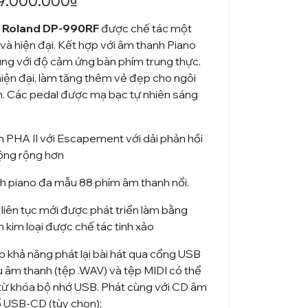
9.000.000
₫
n Roland DP-990RF
được chế tác một
i và hiện đại. Kết hợp với âm thanh Piano
ùng với độ cảm ứng bàn phím trung thực.
iện đại, làm tăng thêm vẻ đẹp cho ngôi
n. Các pedal được mạ bạc tự nhiên sáng
 PHA II với Escapement với dải phản hồi
ộng rộng hơn
 piano đa mẫu 88 phím âm thanh nổi.
liên tục mới được phát triển làm bằng
 kim loại được chế tác tinh xảo
 khả năng phát lại bài hát qua cổng USB
ệu âm thanh (tệp .WAV) và tệp MIDI có thể
từ khóa bộ nhớ USB. Phát cùng với CD âm
ổ USB-CD (tùy chọn);