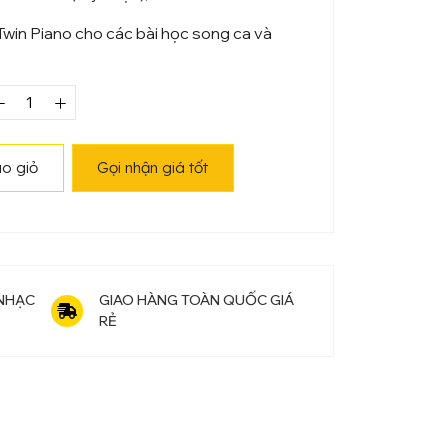
win Piano cho các bài học song ca và
Piano
iện
Roland
o giỏ
Gọi nhận giá tốt
DP-
990RF
số
lượng
 NHẠC
GIAO HÀNG TOÀN QUỐC GIÁ
RẺ