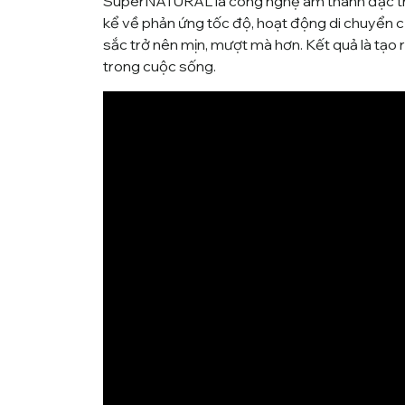
SuperNATURAL
là công nghệ âm thanh đặc tr
kể về phản ứng tốc độ, hoạt động di chuyển củ
sắc trở nên mịn, mượt mà hơn. Kết quả là tạo
trong cuộc sống.