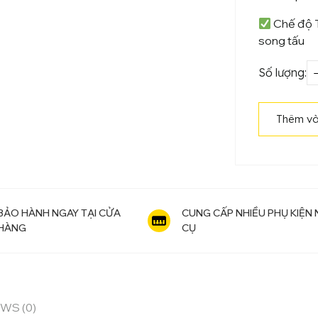
Chế độ T
song tấu
Số lượng:
đ
Thêm và
BẢO HÀNH NGAY TẠI CỬA
CUNG CẤP NHIỀU PHỤ KIỆN
HÀNG
CỤ
WS (0)