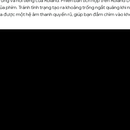
ưng và nổi tiếng của
Roland
. Phiên bản tích hợp trên Roland
a phím. Tránh tình trạng tạo ra khoảng trống ngắt quãng khi 
 ra được một hệ âm thanh quyến rũ, giúp bạn đắm chìm vào khô