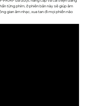
 DP990RF đã được nâng cấp và cải thiện đáng
nhấn từng phím, ở phiên bản này sẽ giúp âm
ng gian âm nhạc, xua tan đi mọi phiền não