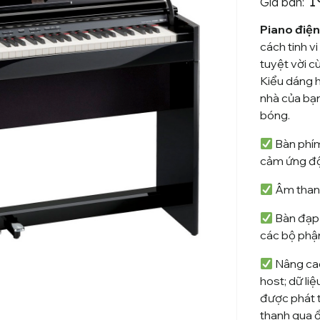
1
Giá bán:
Piano điệ
cách tinh v
tuyệt vời c
Kiểu dáng h
nhà của bạ
bóng.
Bàn phím
cảm ứng đ
Âm thanh
Bàn đạp 
các bộ phận
Nâng cao
host; dữ li
được phát 
thanh qua 