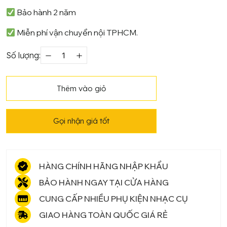
Bảo hành 2 năm
Miễn phí vận chuyển nội TPHCM.
Số lượng:
Piano
điện
Roland
Thêm vào giỏ
DP-
1000
Gọi nhận giá tốt
số
lượng
HÀNG CHÍNH HÃNG NHẬP KHẨU
BẢO HÀNH NGAY TẠI CỬA HÀNG
CUNG CẤP NHIỀU PHỤ KIỆN NHẠC CỤ
GIAO HÀNG TOÀN QUỐC GIÁ RẺ