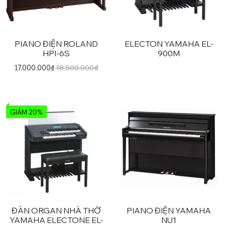
PIANO ĐIỆN ROLAND
ELECTON YAMAHA EL-
Sản
HPI-6S
900M
phẩm
18.500.000
₫
17.000.000
₫
này
có
nhiều
biến
GIẢM 20%
thể.
Các
tùy
chọn
có
thể
được
chọn
ĐÀN ORGAN NHÀ THỜ
PIANO ĐIỆN YAMAHA
trên
YAMAHA ELECTONE EL-
NU1