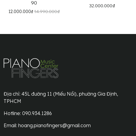
trang
90
32.000.000
₫
sản
14.990.000
₫
12.000.000
₫
phẩm
Địa chỉ:
45L đường 11 (Miếu Nổi), phường Gia Định,
TPHCM
Hotline: 090.934.1286
Email:
hoang.pianofingers@gmail.com