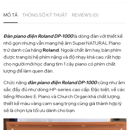
MÔ TẢ
THÔNG SỐ KỸ THUẬT
REVIEWS (0)
Đàn piano điện Roland DP-1000
là dòng đàn với thiết kế
nhỏ gọn nhưng vẫn mang hệ âm SuperNATURAL Piano
trứ danh của hãng
Roland
. Ngoài chất âm hay, bàn phím
được trang bị hệ phím nặng và độ nhạy khá cao, rất hợp
cho người mới học đang tìm 1 cây piano có phím chất
lượng để làm quen đàn.
Chức năng
đàn piano điện Roland DP-1000
cũng như âm
sắc đầy đủ như dòng HP-series cao cấp. Đặc biệt, về các
tiếng Rhodes E. Piano và Church Organ khá chất lượng,
thiết kế màu vàng cam sang trọng cùng giá thành hợp lý
sẽ là chọn lựa tối ưu dành cho bạn.