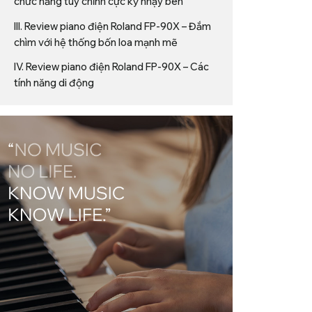
chức năng tùy chỉnh cực kỳ nhạy bén
III. Review piano điện Roland FP-90X – Đắm
chìm với hệ thống bốn loa mạnh mẽ
IV. Review piano điện Roland FP-90X – Các
tính năng di động