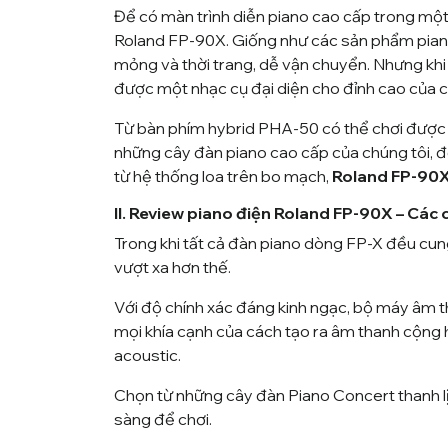
Để có màn trình diễn piano cao cấp trong một
Roland FP-90X. Giống như các sản phẩm pia
mỏng và thời trang, dễ vận chuyển. Nhưng khi
được một nhạc cụ đại diện cho đỉnh cao của 
Từ bàn phím hybrid PHA-50 có thể chơi được m
những cây đàn piano cao cấp của chúng tôi, đ
từ hệ thống loa trên bo mạch,
Roland FP-90
II. Review piano điện Roland FP-90X – Các
Trong khi tất cả đàn piano dòng FP-X đều cu
vượt xa hơn thế.
Với độ chính xác đáng kinh ngạc, bộ máy âm t
mọi khía cạnh của cách tạo ra âm thanh cộn
acoustic.
Chọn từ những cây đàn Piano Concert thanh l
sàng để chơi.