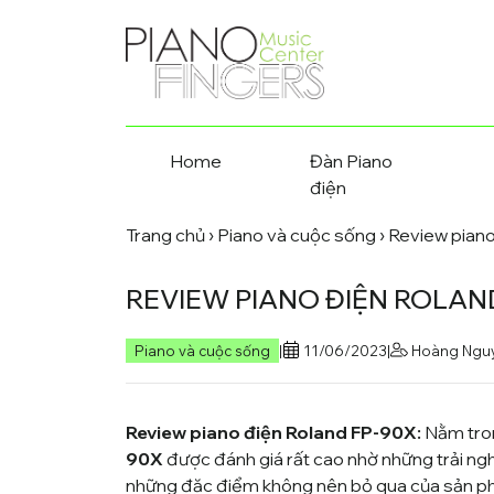
Home
Đàn Piano
điện
Trang chủ
›
Piano và cuộc sống
›
Review pian
REVIEW PIANO ĐIỆN ROLAN
Piano và cuộc sống
|
11/06/2023
|
Hoàng Ngu
Review piano điện Roland FP-90X:
Nằm tro
90X
được đánh giá rất cao nhờ những trải ngh
những đặc điểm không nên bỏ qua của sản 