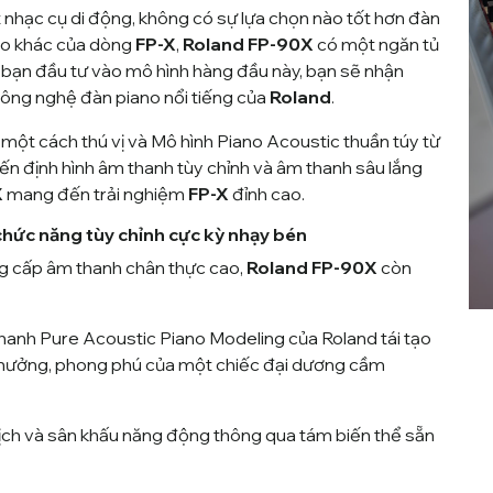
 nhạc cụ di động, không có sự lựa chọn nào tốt hơn đàn
no khác của dòng
FP-X
,
Roland FP-90X
có một ngăn tủ
 bạn đầu tư vào mô hình hàng đầu này, bạn sẽ nhận
công nghệ đàn piano nổi tiếng của
Roland
.
ột cách thú vị và Mô hình Piano Acoustic thuần túy từ
ến định hình âm thanh tùy chỉnh và âm thanh sâu lắng
X
mang đến trải nghiệm
FP-X
đỉnh cao.
 chức năng tùy chỉnh cực kỳ nhạy bén
ng cấp âm thanh chân thực cao,
Roland FP-90X
còn
hanh Pure Acoustic Piano Modeling của Roland tái tạo
g hưởng, phong phú của một chiếc đại dương cầm
ịch và sân khấu năng động thông qua tám biến thể sẵn