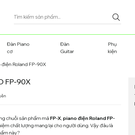
Tìm
kiếm
sản
phẩm
Đàn Piano
Đàn
Phụ
cơ
Guitar
kiện
o điện Roland FP-90X
D FP-90X
yễn
ng chuỗi sản phẩm mã
FP-X
,
piano điện
Roland FP-
iệm chất lượng mang lại cho người dùng. Vậy đâu là
phẩm này?