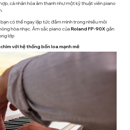
ch hợp, cá nhân hóa âm thanh như một kỹ thuật viên piano
h.
bạn có thể ngay lập tức đắm mình trong nhiều môi
phòng hòa nhạc. Âm sắc piano của
Roland FP-90X
gần
ong lớp
m chìm với hệ thống bốn loa mạnh mẽ