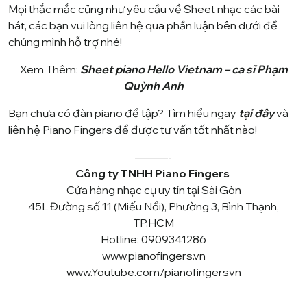
Mọi thắc mắc cũng như yêu cầu về Sheet nhạc các bài
hát, các bạn vui lòng liên hệ qua phần luận bên dưới để
chúng mình hỗ trợ nhé!
Xem Thêm:
Sheet piano Hello Vietnam – ca sĩ Phạm
Quỳnh Anh
Bạn chưa có đàn piano để tập? Tìm hiểu ngay
tại đây
và
liên hệ Piano Fingers để được tư vấn tốt nhất nào!
———-
Công ty TNHH Piano Fingers
Cửa hàng nhạc cụ uy tín tại Sài Gòn
45L Đường số 11 (Miếu Nổi), Phường 3, Bình Thạnh,
TP.HCM
Hotline: 0909341286
www.pianofingers.vn
www.Youtube.com/pianofingersvn