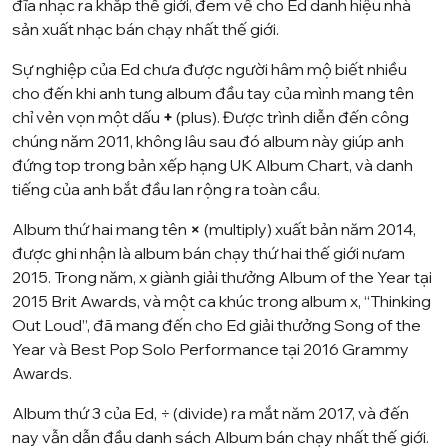
đĩa nhạc ra khắp thế giới, đem về cho Ed danh hiệu nhà
sản xuất nhạc bán chạy nhất thế giới.
Sự nghiệp của Ed chưa được người hâm mộ biết nhiều
cho đến khi anh tung album đầu tay của mình mang tên
chỉ vẻn vọn một dấu
+
(plus). Được trình diễn đến công
chúng năm 2011, không lâu sau đó album này giúp anh
đứng top trong bản xếp hạng
UK Album Chart
, và danh
tiếng của anh bắt đầu lan rộng ra toàn cầu.
Album thứ hai mang tên
×
(multiply) xuất bản năm 2014,
được ghi nhận là album bán chạy thứ hai thế giới nưam
2015. Trong năm, x giành giải thưởng Album of the Year tại
2015 Brit Awards, và một ca khúc trong album x, “Thinking
Out Loud”, đã mang đến cho Ed giải thưởng Song of the
Year và Best Pop Solo Performance tại 2016 Grammy
Awards.
Album thứ 3 của Ed, ÷ (divide) ra mắt năm 2017, và đến
nay vẫn dẫn đầu danh sách Album bán chạy nhất thế giới.