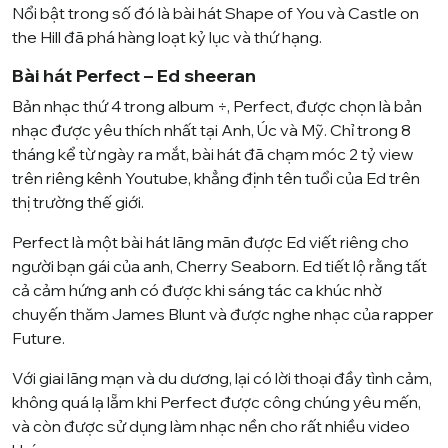
Nổi bật trong số đó là bài hát Shape of You và Castle on
the Hill đã phá hàng loạt kỷ lục và thứ hạng.
Bài hát Perfect – Ed sheeran
Bản nhạc thứ 4 trong album ÷, Perfect, được chọn là bản
nhạc được yêu thích nhất tại Anh, Úc và Mỹ. Chỉ trong 8
tháng kể từ ngày ra mắt, bài hát đã chạm móc 2 tỷ view
trên riêng kênh Youtube, khẳng định tên tuổi của Ed trên
thị trường thế giới.
Perfect là một bài hát lãng mãn được Ed viết riêng cho
người bạn gái của anh, Cherry Seaborn. Ed tiết lộ rằng tất
cả cảm hứng anh có được khi sáng tác ca khúc nhờ
chuyến thăm
James Blunt
và được nghe nhạc của rapper
Future.
Với giai lãng mạn và du dương, lại có lời thoại đầy tình cảm,
không quá lạ lẵm khi Perfect được công chúng yêu mến,
và còn được sử dụng làm nhạc nền cho rất nhiều video