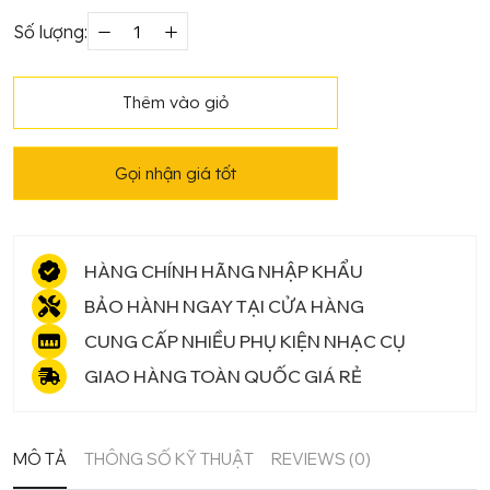
Số lượng:
Piano
điện
Roland
Thêm vào giỏ
F701
số
Gọi nhận giá tốt
lượng
HÀNG CHÍNH HÃNG NHẬP KHẨU
BẢO HÀNH NGAY TẠI CỬA HÀNG
CUNG CẤP NHIỀU PHỤ KIỆN NHẠC CỤ
GIAO HÀNG TOÀN QUỐC GIÁ RẺ
MÔ TẢ
THÔNG SỐ KỸ THUẬT
REVIEWS (0)