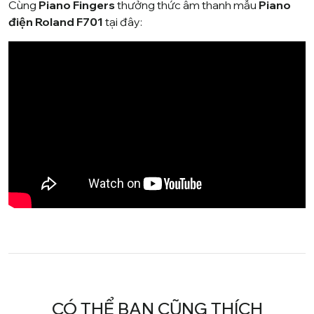
Cùng
Piano Fingers
thưởng thức âm thanh mẫu
Piano
điện Roland F701
tại đây:
CÓ THỂ BẠN CŨNG THÍCH