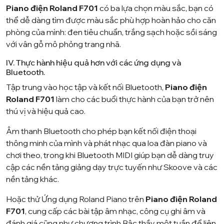
Piano điện Roland F701
có ba lựa chọn màu sắc, bạn có
thể dễ dàng tìm được màu sắc phù hợp hoàn hảo cho căn
phòng của mình: đen tiêu chuẩn, trắng sạch hoặc sồi sáng
với vân gỗ mô phỏng trang nhã.
IV. Thực hành hiệu quả hơn với các ứng dụng và
Bluetooth.
Tập trung vào học tập và kết nối Bluetooth,
Piano điện
Roland F701
làm cho các buổi thực hành của bạn trở nên
thú vị và hiệu quả cao.
Âm thanh Bluetooth cho phép bạn kết nối điện thoại
thông minh của mình và phát nhạc qua loa đàn piano và
chơi theo, trong khi Bluetooth MIDI giúp bạn dễ dàng truy
cập các nền tảng giảng dạy trực tuyến như Skoove và các
nền tảng khác.
Hoặc thử Ứng dụng
Roland Piano
trên
Piano điện Roland
F701
, cung cấp các bài tập âm nhạc, công cụ ghi âm và
đánh giá cũng như chương trình Bậc thầy một tuần để liên