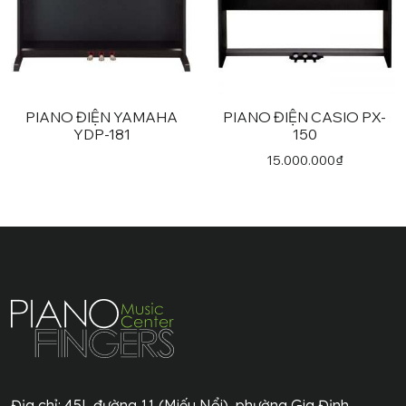
PIANO ĐIỆN YAMAHA
PIANO ĐIỆN CASIO PX-
YDP-181
150
15.000.000
₫
Địa chỉ:
45L đường 11 (Miếu Nổi), phường Gia Định,