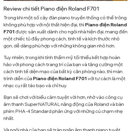
Review chi tiết Piano điện Roland F701
Trong khi một số cây đàn piano truyền thống có thể trông
không phù hợp với nội thất hiện đại, thì
Piano điện Roland
F701
được sản xuất dành cho ngôi nhà hiện đại, mang đến
một chiếc tủ đầy phong cách, tinh tế và kích thước nhỏ
gọn, dễ dàng phù hợp với những không gian nhỏ hơn.
Tuy nhiên, trong khi tính thẩm mỹ tối thiểu kết hợp hoàn
hảo với phong cách trang trí của bạn và tăng cường một
cách tinh tế diện mạo của bất kỳ căn phòng nào, thì màn
trình diễn của
Piano điện Roland F701
với tư cách là một
nhạc cụ rất táo bạo và chỉ huy.
Bạn sẽ chơi với biểu cảm tuyệt vời hơn, nhờ vào công cụ
âm thanh SuperNATURAL năng động của Roland và bàn
phím PHA-4 Standard phản ứng với những cú chạm nhẹ
nhất.
Và ngôi nhà của bạn sẽ tràn ngập âm thanh piano tuyệt