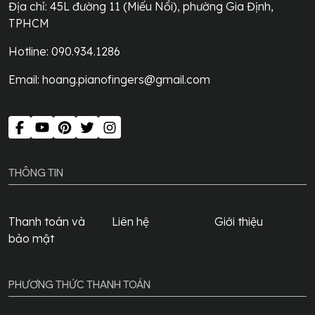
chọn
Địa chỉ:
45L đường 11 (Miếu Nổi), phường Gia Định,
trên
TPHCM
trang
Hotline: 090.934.1286
sản
phẩm
Email:
hoang.pianofingers@gmail.com
THÔNG TIN
Thanh toán và
Liên hệ
Giới thiệu
bảo mật
PHƯƠNG THỨC THANH TOÁN