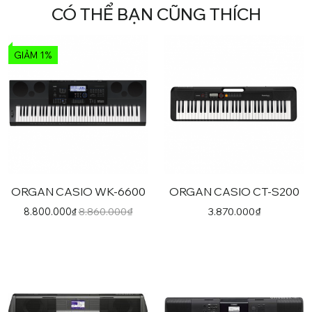
CÓ THỂ BẠN CŨNG THÍCH
GIẢM 1%
ORGAN CASIO WK-6600
ORGAN CASIO CT-S200
Sản
Sản
phẩm
phẩm
8.860.000
₫
3.870.000
₫
8.800.000
₫
này
này
có
có
nhiều
nhiều
biến
biến
thể.
thể.
Các
Các