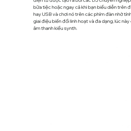
điện tử được tạo ra bởi các DJ chuyên nghiệp
bữa tiệc hoặc ngay cả khi bạn biểu diễn trên 
hay USB và chơi nó trên các phím đàn nhờ tín
giai điệu biến đổi linh hoạt và đa dạng, lúc n
âm thanh kiểu synth.