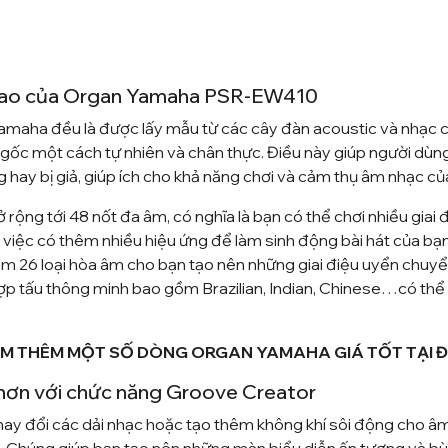
 cao của Organ Yamaha PSR-EW410
amaha đều là được lấy mẫu từ các cây đàn acoustic và nhạc 
nh gốc một cách tự nhiên và chân thực. Điều này giúp người dù
hay bị giả, giúp ích cho khả năng chơi và cảm thụ âm nhạc củ
ng tới 48 nốt đa âm, có nghĩa là bạn có thể chơi nhiều giai 
i việc có thêm nhiều hiệu ứng để làm sinh động bài hát của b
êm 26 loại hòa âm cho bạn tạo nên những giai điệu uyển chuy
 hợp tấu thông minh bao gồm Brazilian, Indian, Chinese…có th
M THÊM
MỘT SỐ DÒNG ORGAN YAMAHA GIÁ TỐT TẠI 
hơn với chức năng Groove Creator
, thay đổi các dải nhạc hoặc tạo thêm không khí sôi động cho 