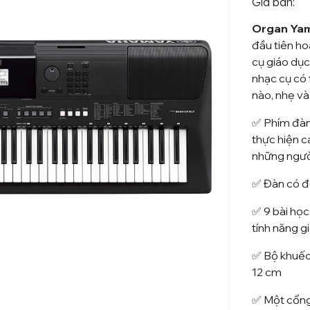
Giá bán:
Organ Ya
đầu tiên ho
cụ giáo dục
nhạc cụ có 
nào, nhẹ và
✅ Phím đàn
thực hiện c
những ngườ
✅ Đàn có đ
✅ 9 bài họ
tính năng gi
✅ Bộ khuếc
12 cm
✅ Một cổng