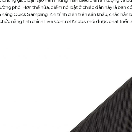
. Chúng giúp bạn tạo nên những màn biểu diễn ấn tượng và bù
đường phố. Hơn thế nữa, điểm nổi bật ở chiếc đàn này là bạn c
h năng Quick Sampling. Khi trình diễn trên sân khấu, chắc hẳn
ày chức năng tinh chỉnh Live Control Knobs mới được phát triển