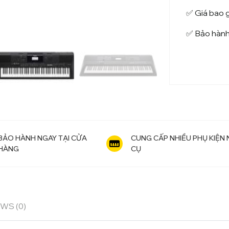
✅ Giá bao 
✅ Bảo hành
BẢO HÀNH NGAY TẠI CỬA
CUNG CẤP NHIỀU PHỤ KIỆN
HÀNG
CỤ
WS (0)