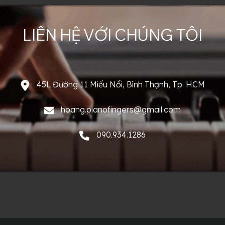
LIÊN HỆ VỚI CHÚNG TÔI
45L Đường 11 Miếu Nổi, Bình Thạnh, Tp. HCM
hoang.pianofingers@gmail.com
090.934.1286