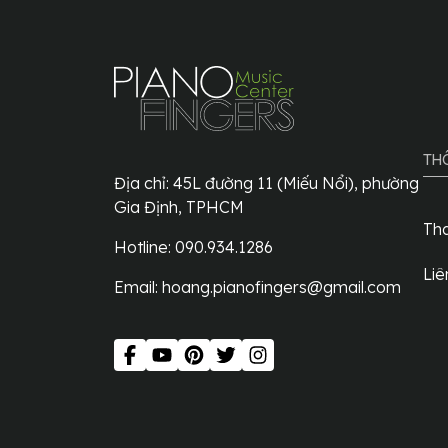
TH
Địa chỉ:
45L đường 11 (Miếu Nổi), phường
Gia Định, TPHCM
Th
Hotline: 090.934.1286
Liê
Email:
hoang.pianofingers@gmail.com