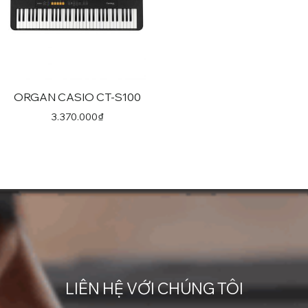
ORGAN CASIO CT-S100
Sản
phẩm
3.370.000
₫
này
có
nhiều
biến
thể.
Các
tùy
chọn
có
thể
LIÊN HỆ VỚI CHÚNG TÔI
được