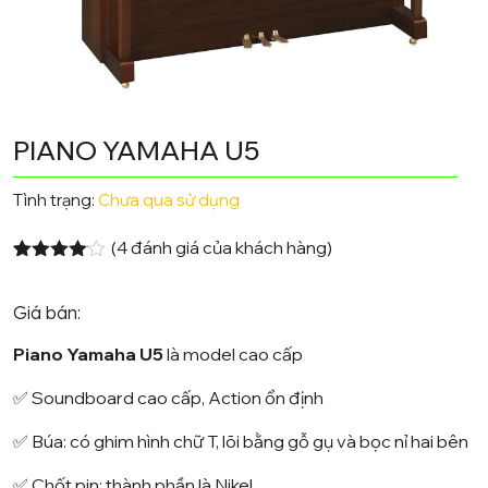
PIANO YAMAHA U5
Tình trạng:
Chưa qua sử dụng
(
4
đánh giá của khách hàng)
4.00
4
trên
5 dựa
trên
đánh
Giá bán:
giá
Piano Yamaha U5
là model cao cấp
✅ Soundboard cao cấp, Action ổn định
✅ Búa: có ghim hình chữ T, lõi bằng gỗ gụ và bọc nỉ hai bên
✅ Chốt pin: thành phần là Nikel