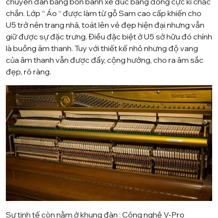
chuyển đàn bằng bốn bánh xe đúc bằng đồng cực kì chắc
chắn. Lớp “ Áo “ được làm từ gỗ Sam cao cấp khiến cho
U5 trở nên trang nhã, toát lên vẻ đẹp hiện đại nhưng vẫn
giữ được sự đặc trưng. Điều đặc biệt ở U5 sở hữu đó chính
là buồng âm thanh. Tuy với thiết kế nhỏ nhưng độ vang
của âm thanh vẫn được đẩy, cộng hưởng, cho ra âm sắc
đẹp, rõ ràng.
Sự tinh tế còn nằm ở khung đàn : Công nghệ
V-Pro