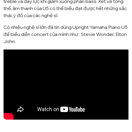
treble
và dày, lực khi giảm xuống phần
bass
. Xét về tổng
thể, âm thanh của U5 có thể biểu đạt được hết những sắc
thái, ý đồ của các nghệ sĩ.
Có nhiều nghệ sĩ lớn đã tin dùng Upright Yamaha Piano U5
để biểu diễn
concert
của mình như :
Stevie Wonde
r,
Elton
John.