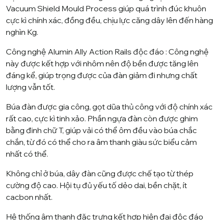
Vacuum Shield Mould Process
giúp quá trình đúc khuôn
cực kì chính xác, đồng đều, chịu lực căng dây lên đến hàng
nghìn Kg.
Công nghệ
Alumin Ally Action Rails
độc đáo : Công nghệ
này được kết hợp với nhôm nên độ bền được tăng lên
đáng kể, giúp trọng được của đàn giảm đi nhưng chất
lượng vẫn tốt.
Búa đàn được gia công, gọt dũa thủ công với độ chính xác
rất cao, cực kì tinh xảo. Phần ngựa đàn còn được ghim
bằng đinh chữ T, giúp vải có thể ôm đều vào búa chắc
chắn, từ đó có thể cho ra âm thanh giàu sức biểu cảm
nhất có thể.
Không chỉ ở búa, dây đàn cũng được chế tạo từ thép
cường độ cao. Hội tụ đủ yếu tố dẻo dai, bền chặt, ít
cacbon nhất.
Hệ thống âm thanh đặc trưng kết hợp hiện đại độc đáo