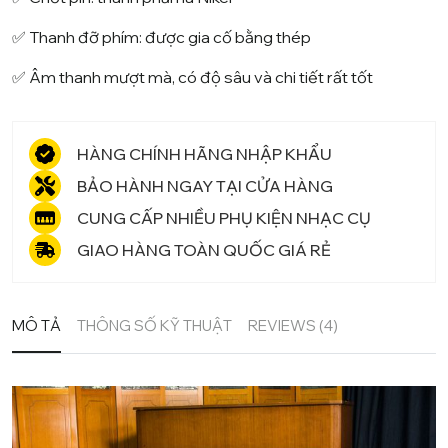
✅ Thanh đỡ phím: được gia cố bằng thép
✅ Âm thanh mượt mà, có độ sâu và chi tiết rất tốt
HÀNG CHÍNH HÃNG NHẬP KHẨU
BẢO HÀNH NGAY TẠI CỬA HÀNG
CUNG CẤP NHIỀU PHỤ KIỆN NHẠC CỤ
GIAO HÀNG TOÀN QUỐC GIÁ RẺ
MÔ TẢ
THÔNG SỐ KỸ THUẬT
REVIEWS (4)