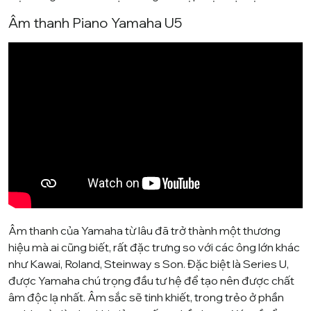
Âm thanh Piano Yamaha U5
Âm thanh của Yamaha từ lâu đã trở thành một thương
hiệu mà ai cũng biết, rất đặc trưng so với các ông lớn khác
như
Kawai
,
Roland
,
Steinway s Son
. Đặc biệt là Series U,
được Yamaha chú trọng đầu tư hệ để tạo nên được chất
âm độc lạ nhất. Âm sắc sẽ tinh khiết, trong trẻo ở phần