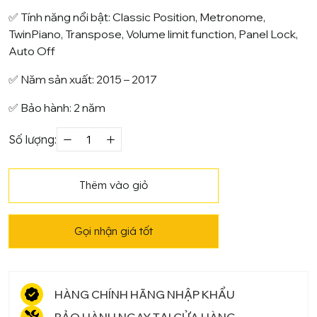
✅ Tính năng nổi bật: Classic Position, Metronome,
TwinPiano, Transpose, Volume limit function, Panel Lock,
Auto Off
✅ Năm sản xuất: 2015 – 2017
✅ Bảo hành: 2 năm
Số lượng:
Piano
điện
Roland
Thêm vào giỏ
HP-
605
Gọi nhận giá tốt
số
lượng
HÀNG CHÍNH HÃNG NHẬP KHẨU