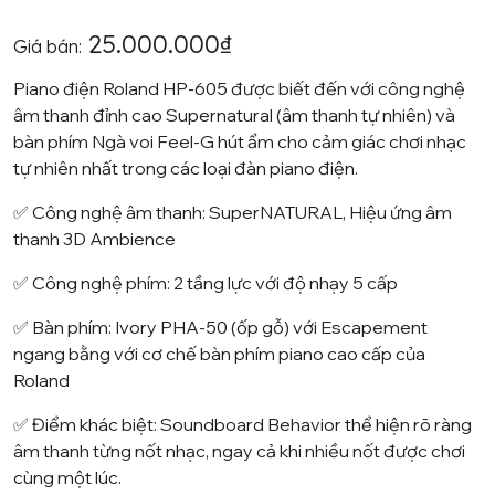
3.50
2
trên
5 dựa
25.000.000
₫
trên
Giá bán:
đánh giá
Piano điện
Roland
HP-605 được biết đến với công nghệ
âm thanh đỉnh cao Supernatural (âm thanh tự nhiên) và
bàn phím Ngà voi Feel-G hút ẩm cho cảm giác chơi nhạc
tự nhiên nhất trong các loại đàn piano điện.
✅ Công nghệ âm thanh: SuperNATURAL, Hiệu ứng âm
thanh 3D Ambience
✅ Công nghệ phím: 2 tầng lực với độ nhạy 5 cấp
✅ Bàn phím: Ivory PHA-50 (ốp gỗ) với Escapement
ngang bằng với cơ chế bàn phím piano cao cấp của
Roland
✅ Điểm khác biệt: Soundboard Behavior thể hiện rõ ràng
âm thanh từng nốt nhạc, ngay cả khi nhiều nốt được chơi
cùng một lúc.