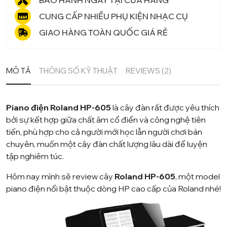
BẢO HÀNH NGAY TẠI CỬA HÀNG
CUNG CẤP NHIỀU PHỤ KIỆN NHẠC CỤ
GIAO HÀNG TOÀN QUỐC GIÁ RẺ
MÔ TẢ
THÔNG SỐ KỸ THUẬT
REVIEWS (2)
Piano điện Roland HP-605
là cây đàn rất được yêu thích
bởi sự kết hợp giữa chất âm cổ điển và công nghệ tiên
tiến, phù hợp cho cả người mới học lẫn người chơi bán
chuyên, muốn một cây đàn chất lượng lâu dài để luyện
tập nghiêm túc.
Hôm nay mình sẽ review cây
Roland HP-605
, một model
piano điện nổi bật thuộc dòng HP cao cấp của
Roland
nhé!