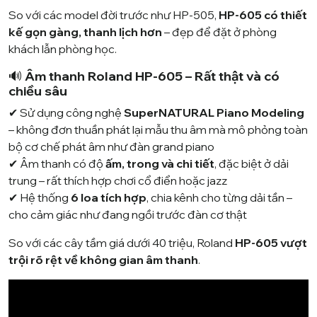
So với các model đời trước như HP-505,
HP-605 có thiết
kế gọn gàng, thanh lịch hơn
– đẹp để đặt ở phòng
khách lẫn phòng học.
🔊
Âm thanh Roland HP-605 – Rất thật và có
chiều sâu
✔ Sử dụng công nghệ
SuperNATURAL Piano Modeling
– không đơn thuần phát lại mẫu thu âm mà mô phỏng toàn
bộ cơ chế phát âm như đàn grand piano
✔ Âm thanh có độ
ấm, trong và chi tiết
, đặc biệt ở dải
trung – rất thích hợp chơi cổ điển hoặc jazz
✔ Hệ thống
6 loa tích hợp
, chia kênh cho từng dải tần –
cho cảm giác như đang ngồi trước đàn cơ thật
So với các cây tầm giá dưới 40 triệu, Roland
HP-605 vượt
trội rõ rệt về không gian âm thanh
.