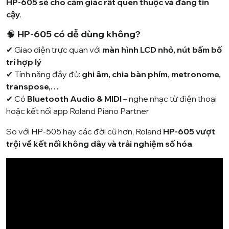
HP-605 sẽ cho cảm giác rất quen thuộc và đáng tin
cậy
.
🧠
HP-605 có dễ dùng không?
✔ Giao diện trực quan với
màn hình LCD nhỏ, nút bấm bố
trí hợp lý
✔ Tính năng đầy đủ:
ghi âm, chia bàn phím, metronome,
transpose,…
✔ Có
Bluetooth Audio & MIDI
– nghe nhạc từ điện thoại
hoặc kết nối app Roland Piano Partner
So với HP-505 hay các đời cũ hơn, Roland
HP-605 vượt
trội về kết nối không dây và trải nghiệm số hóa
.