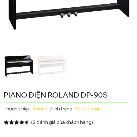
PIANO ĐIỆN ROLAND DP-90S
Thương hiệu:
Roland
Tình trạng:
Đã sử dụng
(
2
đánh giá của khách hàng)
4.50
2
trên 5
dựa trên