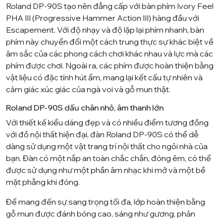
Roland DP-90S tạo nên đẳng cấp với bàn phím Ivory Feel
PHA III (Progressive Hammer Action III) hàng đầu với
Escapement. Với độ nhạy và độ lặp lại phím nhanh, bàn
phím này chuyển đổi một cách trung thực sự khác biệt về
âm sắc của các phong cách chơi khác nhau và lực mà các
phím được chơi. Ngoài ra, các phím được hoàn thiện bằng
vật liệu có đặc tính hút ẩm, mang lại kết cấu tự nhiên và
cảm giác xúc giác của ngà voi và gỗ mun thật.
Roland DP-90S dấu chân nhỏ, âm thanh lớn
Với thiết kế kiểu dáng đẹp và có nhiều điểm tương đồng
với đồ nội thất hiện đại, đàn Roland DP-90S có thể dễ
dàng sử dụng một vật trang trí nội thất cho ngôi nhà của
bạn. Đàn có một nắp an toàn chắc chắn, đóng êm, có thể
được sử dụng như một phần âm nhạc khi mở và một bề
mặt phẳng khi đóng.
Để mang đến sự sang trọng tối đa, lớp hoàn thiện bằng
gỗ mun được đánh bóng cao, sáng như gương, phản