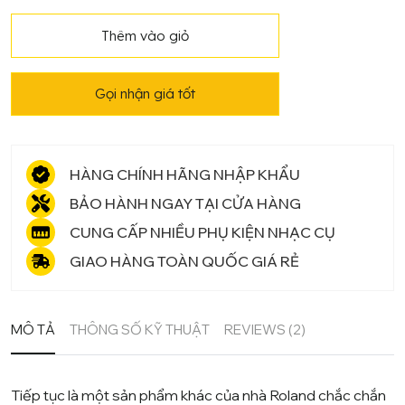
điện
Roland
Thêm vào giỏ
DP-
90S
Gọi nhận giá tốt
số
lượng
HÀNG CHÍNH HÃNG NHẬP KHẨU
BẢO HÀNH NGAY TẠI CỬA HÀNG
CUNG CẤP NHIỀU PHỤ KIỆN NHẠC CỤ
GIAO HÀNG TOÀN QUỐC GIÁ RẺ
MÔ TẢ
THÔNG SỐ KỸ THUẬT
REVIEWS (2)
Tiếp tục là một sản phẩm khác của
nhà Roland
chắc chắn