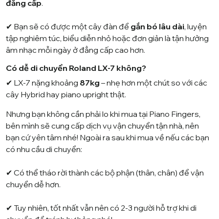
đẳng cấp
.
✔ Bạn sẽ có được một cây đàn để
gắn bó lâu dài
, luyện
tập nghiêm túc, biểu diễn nhỏ hoặc đơn giản là tận hưởng
âm nhạc mỗi ngày ở đẳng cấp cao hơn.
Có dễ di chuyển Roland LX-7 không?
✔ LX-7 nặng khoảng
87kg
– nhẹ hơn một chút so với các
cây Hybrid hay piano upright thật.
Nhưng bạn không cần phải lo khi mua tại Piano Fingers,
bên mình sẽ cung cấp dịch vụ vận chuyển tận nhà, nên
bạn cứ yên tâm nhé! Ngoài ra sau khi mua về nếu các bạn
có nhu cầu di chuyển:
✔ Có thể tháo rời thành các bộ phận (thân, chân) để vận
chuyển dễ hơn.
✔ Tuy nhiên, tốt nhất vẫn nên có 2-3 người hỗ trợ khi di