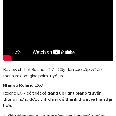
Review chi tiết Roland LX-7 – Cây đàn cao cấp với âm
thanh và cảm giác phím tuyệt vời
Nhìn sơ Roland LX-7
Roland
LX-7 có thiết kế
dáng upright piano truyền
thống
nhưng được tinh chỉnh để
thanh thoát và hiện đại
hơn
.
✔ Kiểu dáng thanh lịch, gọn gàng, phù hợp nhiều không