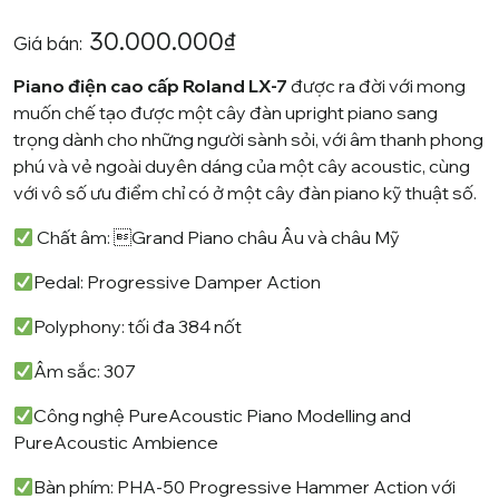
4.00
1
trên
5 dựa
30.000.000
₫
trên
đánh
Giá bán:
giá
Piano điện cao cấp Roland LX-7
được ra đời với mong
muốn chế tạo được một cây đàn upright piano sang
trọng dành cho những người sành sỏi, với âm thanh phong
phú và vẻ ngoài duyên dáng của một cây acoustic, cùng
với vô số ưu điểm chỉ có ở một cây đàn piano kỹ thuật số.
Chất âm:
Grand Piano châu Âu và châu Mỹ
Pedal:
Progressive Damper Action
Polyphony: tối đa
384 nốt
Âm sắc:
307
Công nghệ PureAcoustic Piano Modelling and
PureAcoustic Ambience
Bàn phím:
PHA-50 Progressive Hammer Action với