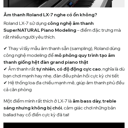
Âm thanh Roland LX-7 nghe có ổn không?
Roland LX-7 sử dụng
công nghệ âm thanh
SuperNATURAL Piano Modeling
– điểm đặc trưng mà
rất nhiều người yêu thích.
✔ Thay vì lấy mẫu âm thanh sẵn (sampling), Roland dùng
công nghệ modeling để
mô phỏng quy trình tạo âm
thanh giống hệt đàn grand piano thật
✔ Âm thanh rất
tự nhiên, có độ động cực cao
, nghĩa là dù
bạn chơi mạnh hay nhẹ, đàn đều phản hồi cực kỳ chi tiết
✔ Hệ thống loa đa chiều mạnh mẽ, giúp âm thanh phủ đều
cả căn phòng
Một điểm mình rất thích ở LX-7 là
âm bass dày, treble
sáng nhưng không bị chói
, cảm giác chơi những bản
ballad hay cổ điển cực kỳ đã tai!