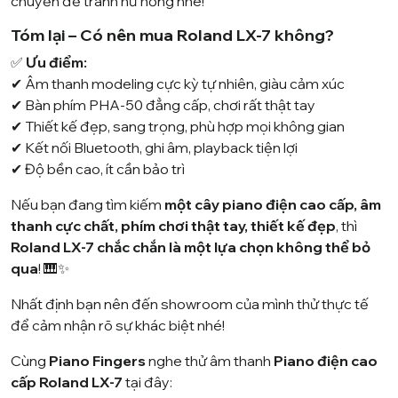
chuyển để tránh hư hỏng nhé!
Tóm lại – Có nên mua Roland LX-7 không?
✅
Ưu điểm:
✔ Âm thanh modeling cực kỳ tự nhiên, giàu cảm xúc
✔ Bàn phím PHA-50 đẳng cấp, chơi rất thật tay
✔ Thiết kế đẹp, sang trọng, phù hợp mọi không gian
✔ Kết nối Bluetooth, ghi âm, playback tiện lợi
✔ Độ bền cao, ít cần bảo trì
Nếu bạn đang tìm kiếm
một cây piano điện cao cấp, âm
thanh cực chất, phím chơi thật tay, thiết kế đẹp
, thì
Roland LX-7 chắc chắn là một lựa chọn không thể bỏ
qua
! 🎹✨
Nhất định bạn nên đến showroom của mình thử thực tế
để cảm nhận rõ sự khác biệt nhé!
Cùng
Piano Fingers
nghe thử âm thanh
Piano điện cao
cấp Roland LX-7
tại đây: