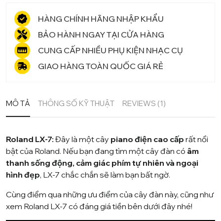
lượng
HÀNG CHÍNH HÃNG NHẬP KHẨU
BẢO HÀNH NGAY TẠI CỬA HÀNG
CUNG CẤP NHIỀU PHỤ KIỆN NHẠC CỤ
GIAO HÀNG TOÀN QUỐC GIÁ RẺ
MÔ TẢ
THÔNG SỐ KỸ THUẬT
REVIEWS (1)
Roland LX-7:
Đây là một cây
piano điện cao cấp
rất nổi
bật của Roland. Nếu bạn đang tìm một cây đàn có
âm
thanh sống động, cảm giác phím tự nhiên và ngoại
hình đẹp
, LX-7 chắc chắn sẽ làm bạn bất ngờ.
Cùng điểm qua những ưu điểm của cây đàn này, cũng như
xem Roland LX-7 có đáng giá tiền bên dưới đây nhé!