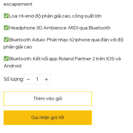
escapement
Loa:
Hi-end độ phân giải cao, công suất lớn
Headphone 3D Ambience. MIDI qua Bluetooth
Bluetooth Aduio:
Phát nhạc từ iphone qua đàn với độ
phân giải cao
Bluetooth:
Kết nối app Roland Partner 2 trên IOS và
Android
Số lượng:
Piano
điện
cao
Thêm vào giỏ
cấp
Roland
Gọi nhận giá tốt
LX-
7
số