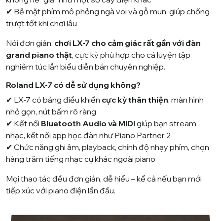
✔ Bề mặt phím mô phỏng ngà voi và gỗ mun, giúp chống
trượt tốt khi chơi lâu
Nói đơn giản:
chơi LX-7 cho cảm giác rất gần với đàn
grand piano thật
, cực kỳ phù hợp cho cả luyện tập
nghiêm túc lẫn biểu diễn bán chuyên nghiệp.
Roland LX-7 có dễ sử dụng không?
✔ LX-7 có bảng điều khiển
cực kỳ thân thiện
, màn hình
nhỏ gọn, nút bấm rõ ràng
✔ Kết nối
Bluetooth Audio và MIDI
giúp bạn stream
nhạc, kết nối app học đàn như Piano Partner 2
✔ Chức năng ghi âm, playback, chỉnh độ nhạy phím, chọn
hàng trăm tiếng nhạc cụ khác ngoài piano
Mọi thao tác đều đơn giản, dễ hiểu – kể cả nếu bạn mới
tiếp xúc với piano điện lần đầu.