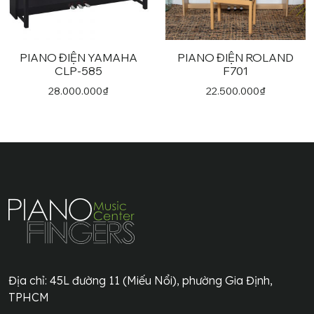
PIANO ĐIỆN YAMAHA
PIANO ĐIỆN ROLAND
CLP-585
F701
28.000.000
₫
22.500.000
₫
Địa chỉ:
45L đường 11 (Miếu Nổi), phường Gia Định,
TPHCM