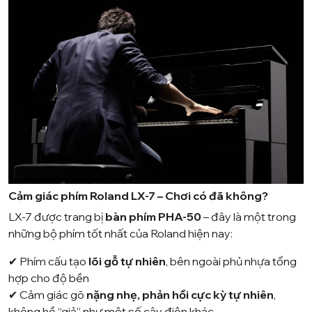
Cảm giác phím Roland LX-7 – Chơi có đã không?
LX-7 được trang bị
bàn phím PHA-50
– đây là một trong
những bộ phím tốt nhất của Roland hiện nay:
✔ Phím cấu tạo
lõi gỗ tự nhiên
, bên ngoài phủ nhựa tổng
hợp cho độ bền
✔ Cảm giác gõ
nặng nhẹ, phản hồi cực kỳ tự nhiên
,
không hề “giả” như một số cây điện khác